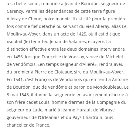
à sa belle-soeur, remariée à Jean de Bourdon, seigneur de
Carency. Parmi les dépendances de cette terre figure
Alleray de Choue, notre manoir. Il est cité pour la première
fois comme fief détaché ou servant du vieil Alleray, alias Le
Moulin-au-Voyer, dans un acte de 1425, où il est dit que
«souloit (le) tenir feu Jehan de Valaines, écuyer». La
distinction effective entre les deux domaines interviendra
en 1456, lorsque Françoise de Vrassay, veuve de Michelet
de Vendômois, «en temps seigneur d’Alleré», rendra aveu
du premier à Pierre de Cloteaux, sire du Moulin-au-Voyer.
En 1541, c’est François de Vendômois qui en rend à Antoine
de Bourdon, duc de Vendôme et baron de Mondoubleau. Le
8 mai 1543, il donne la seigneurie en avancement d’hoirie à
son frère cadet Louis, homme d’armes de la Compagnie du
seigneur du Lude, marié à Jeanne Hurault de Vibraye,
gouverneur de l’Orléanais et du Pays Chartrain, puis
chancelier de France.