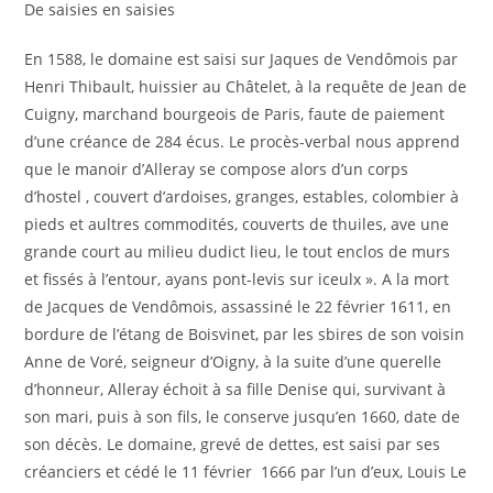
De saisies en saisies
En 1588, le domaine est saisi sur Jaques de Vendômois par
Henri Thibault, huissier au Châtelet, à la requête de Jean de
Cuigny, marchand bourgeois de Paris, faute de paiement
d’une créance de 284 écus. Le procès-verbal nous apprend
que le manoir d’Alleray se compose alors d’un corps
d’hostel , couvert d’ardoises, granges, estables, colombier à
pieds et aultres commodités, couverts de thuiles, ave une
grande court au milieu dudict lieu, le tout enclos de murs
et fissés à l’entour, ayans pont-levis sur iceulx ». A la mort
de Jacques de Vendômois, assassiné le 22 février 1611, en
bordure de l’étang de Boisvinet, par les sbires de son voisin
Anne de Voré, seigneur d’Oigny, à la suite d’une querelle
d’honneur, Alleray échoit à sa fille Denise qui, survivant à
son mari, puis à son fils, le conserve jusqu’en 1660, date de
son décès. Le domaine, grevé de dettes, est saisi par ses
créanciers et cédé le 11 février 1666 par l’un d’eux, Louis Le