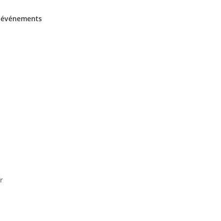
s événements
r